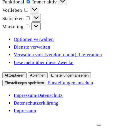
Funktional
Funktional
Immer aktiv
Vorlieben
Vorlieben
Statistiken
Statistiken
Marketing
Marketing
Optionen verwalten
Dienste verwalten
Verwalten von {vendor_count}-Lieferanten
Lese mehr über diese Zwecke
Akzeptieren
Ablehnen
Einstellungen ansehen
Einstellungen ansehen
Einstellungen speichern
Impressum/Datenschutz
Datenschutzerklärung
Impressum
Zum