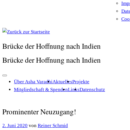
Imp
Dat
Cook
Brücke der Hoffnung nach Indien
Brücke der Hoffnung nach Indien
Über Asha Varadhi
Aktuelles
Projekte
Mitgliedschaft & Spenden
Links
Datenschutz
Prominenter Neuzugang!
2. Juni 2020
von
Reiner Schmid