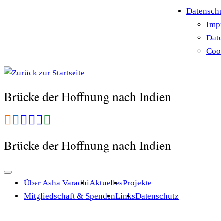
Datensch
Imp
Dat
Cook
Brücke der Hoffnung nach Indien
Brücke der Hoffnung nach Indien
Über Asha Varadhi
Aktuelles
Projekte
Mitgliedschaft & Spenden
Links
Datenschutz