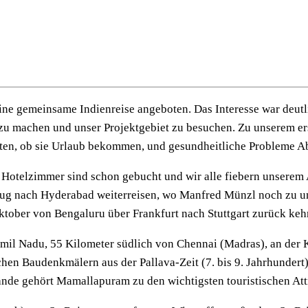
eine gemeinsame Indienreise angeboten. Das Interesse war deutl
 zu machen und unser Projektgebiet zu besuchen. Zu unserem erst
eiten, ob sie Urlaub bekommen, und gesundheitliche Probleme 
e Hotelzimmer sind schon gebucht und wir alle fiebern unserem
ug nach Hyderabad weiterreisen, wo Manfred Münzl noch zu u
tober von Bengaluru über Frankfurt nach Stuttgart zurück keh
il Nadu, 55 Kilometer südlich von Chennai (Madras), an der 
chen Baudenkmälern aus der Pallava-Zeit (7. bis 9. Jahrhunde
de gehört Mamallapuram zu den wichtigsten touristischen Att