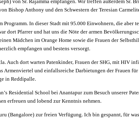
eph) von Sr. Rajamma empfangen. Wir treffen außerdem Sr. Brid
 von Bishop Anthony und den Schwestern der Teresian Carmelit
Programm. In dieser Stadt mit 95.000 Einwohnern, die aber tei
war dort Pfarrer und hat uns die Nöte der armen Bevölkerungssc
 kleinen Mädchen im Orange Home sowie die Frauen der Selbsth
erzlich empfangen und bestens versorgt.
ntla. Auch dort warten Patenkinder, Frauen der SHG, mit HIV in
hs Armenviertel und einfallsreiche Darbietungen der Frauen für u
e in Reddipalle.
hn’s Residential School bei Anantapur zum Besuch unserer Pate
innen erfreuen und lobend zur Kenntnis nehmen.
uru (Bangalore) zur freien Verfügung. Ich bin gespannt, für wa