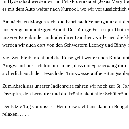
In Hyderabad werden wir im JMJ-Provinzialat (Jesus Mary Jos
es mit dem Auto weiter nach Kurnool, wo wir voraussichtlich
Am nächsten Morgen steht die Fahrt nach Yemmiganur auf dem 
unserer gemeinnützigen Arbeit. Der rührige Fr. Joseph Thota 
unserer Patenkinder und/oder ihrer Familien, wir lernen die
werden wir auch dort von den Schwestern Leoncy und Binny h
Viel Zeit bleibt nicht und die Reise geht weiter nach Koilaku
Arogya auf uns. Ich bin mir sicher, dass ein Spaziergang durc
sicherlich auch der Besuch der Trinkwasseraufbereitungsanlag
Zum Abschluss unserer Indienreise fahren wir noch zur St. Jo
Disziplin, den Lerneifer und die Fröhlichkeit aller Schüler*
Der letzte Tag vor unserer Heimreise steht uns dann in Bengal
relaxen, …. ?