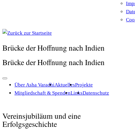
Imp
Dat
Cook
Brücke der Hoffnung nach Indien
Brücke der Hoffnung nach Indien
Über Asha Varadhi
Aktuelles
Projekte
Mitgliedschaft & Spenden
Links
Datenschutz
Vereinsjubiläum und eine
Erfolgsgeschichte