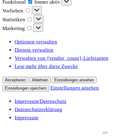
Funktional
Funktional
Immer aktiv
Vorlieben
Vorlieben
Statistiken
Statistiken
Marketing
Marketing
Optionen verwalten
Dienste verwalten
Verwalten von {vendor_count}-Lieferanten
Lese mehr über diese Zwecke
Akzeptieren
Ablehnen
Einstellungen ansehen
Einstellungen ansehen
Einstellungen speichern
Impressum/Datenschutz
Datenschutzerklärung
Impressum
Zum