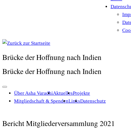
Datensch
Imp
Dat
Cook
Brücke der Hoffnung nach Indien
Brücke der Hoffnung nach Indien
Über Asha Varadhi
Aktuelles
Projekte
Mitgliedschaft & Spenden
Links
Datenschutz
Bericht Mitgliederversammlung 2021