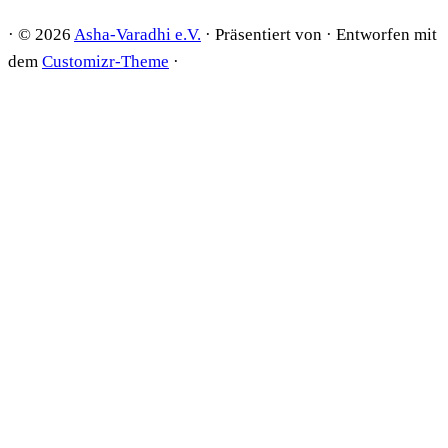
·
© 2026
Asha-Varadhi e.V.
·
Präsentiert von
·
Entworfen mit
dem
Customizr-Theme
·