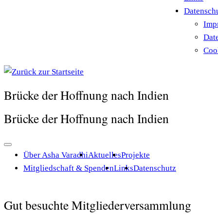
Datensch
Imp
Dat
Cook
Brücke der Hoffnung nach Indien
Brücke der Hoffnung nach Indien
Über Asha Varadhi
Aktuelles
Projekte
Mitgliedschaft & Spenden
Links
Datenschutz
Gut besuchte Mitgliederversammlung