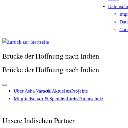
Datensch
Imp
Dat
Cook
Brücke der Hoffnung nach Indien
Brücke der Hoffnung nach Indien
Über Asha Varadhi
Aktuelles
Projekte
Mitgliedschaft & Spenden
Links
Datenschutz
Unsere Indischen Partner