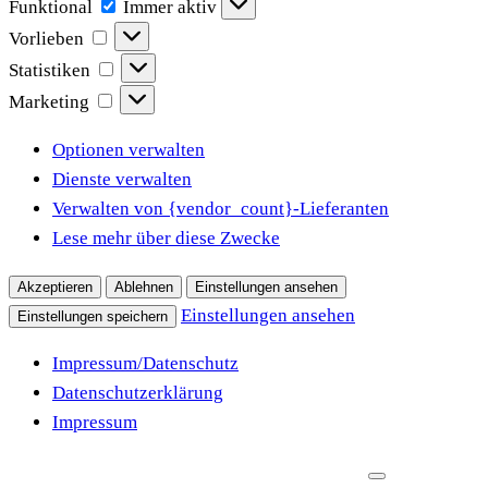
Funktional
Funktional
Immer aktiv
Vorlieben
Vorlieben
Statistiken
Statistiken
Marketing
Marketing
Optionen verwalten
Dienste verwalten
Verwalten von {vendor_count}-Lieferanten
Lese mehr über diese Zwecke
Akzeptieren
Ablehnen
Einstellungen ansehen
Einstellungen ansehen
Einstellungen speichern
Impressum/Datenschutz
Datenschutzerklärung
Impressum
Zum