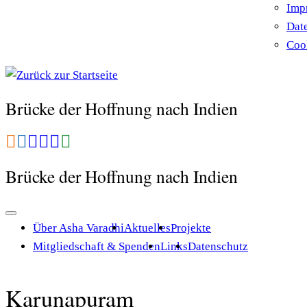
Imp
Dat
Cook
Brücke der Hoffnung nach Indien
Brücke der Hoffnung nach Indien
Über Asha Varadhi
Aktuelles
Projekte
Mitgliedschaft & Spenden
Links
Datenschutz
Karunapuram