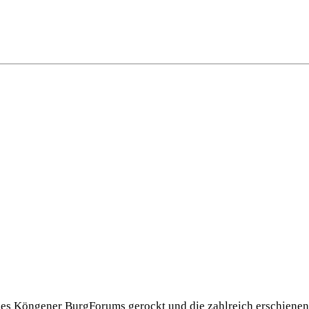
es Köngener BurgForums gerockt und die zahlreich erschienen