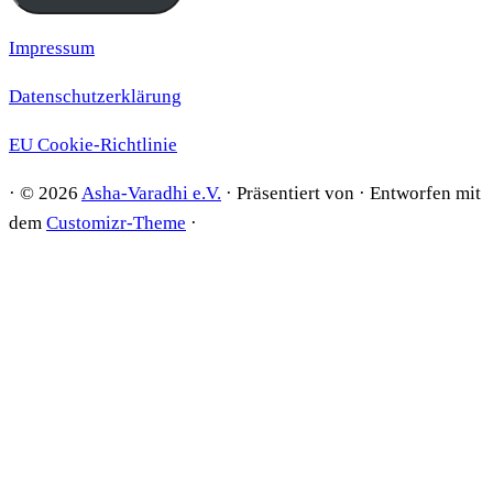
Impressum
Datenschutzerklärung
EU Cookie-Richtlinie
·
© 2026
Asha-Varadhi e.V.
·
Präsentiert von
·
Entworfen mit
dem
Customizr-Theme
·