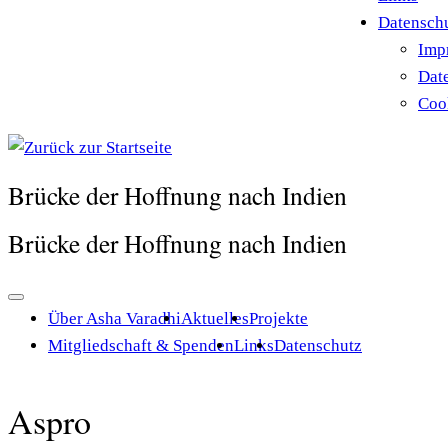
Datensch
Imp
Dat
Cook
Brücke der Hoffnung nach Indien
Brücke der Hoffnung nach Indien
Über Asha Varadhi
Aktuelles
Projekte
Mitgliedschaft & Spenden
Links
Datenschutz
Aspro