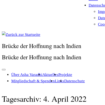
Datensch
Imp
Dat
Cook
Brücke der Hoffnung nach Indien
Brücke der Hoffnung nach Indien
Über Asha Varadhi
Aktuelles
Projekte
Mitgliedschaft & Spenden
Links
Datenschutz
Tagesarchiv:
4. April 2022