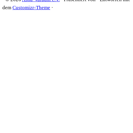
dem
Customizr-Theme
·