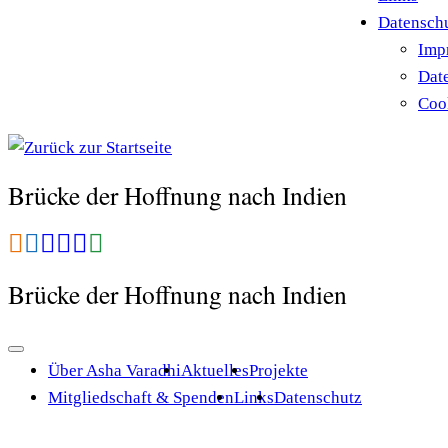
Datensch
Imp
Dat
Cook
Brücke der Hoffnung nach Indien
Brücke der Hoffnung nach Indien
Über Asha Varadhi
Aktuelles
Projekte
Mitgliedschaft & Spenden
Links
Datenschutz