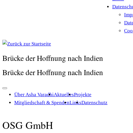
Datensch
Imp
Dat
Cook
Brücke der Hoffnung nach Indien
Brücke der Hoffnung nach Indien
Über Asha Varadhi
Aktuelles
Projekte
Mitgliedschaft & Spenden
Links
Datenschutz
OSG GmbH