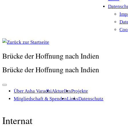
Datensch
Imp
Dat
Cook
Brücke der Hoffnung nach Indien
Brücke der Hoffnung nach Indien
Über Asha Varadhi
Aktuelles
Projekte
Mitgliedschaft & Spenden
Links
Datenschutz
Internat