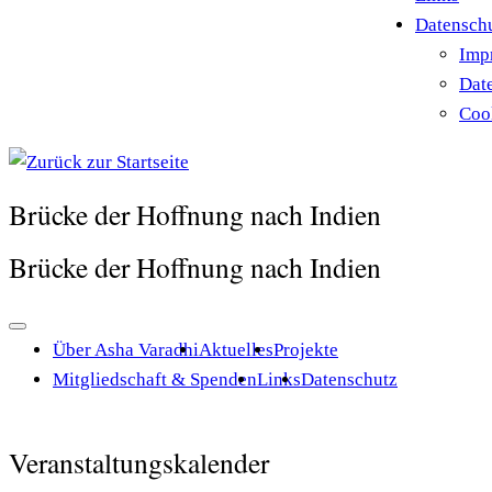
Datensch
Imp
Dat
Cook
Brücke der Hoffnung nach Indien
Brücke der Hoffnung nach Indien
Über Asha Varadhi
Aktuelles
Projekte
Mitgliedschaft & Spenden
Links
Datenschutz
Veranstaltungskalender