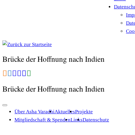
Datensch
Imp
Dat
Cook
Brücke der Hoffnung nach Indien
Brücke der Hoffnung nach Indien
Über Asha Varadhi
Aktuelles
Projekte
Mitgliedschaft & Spenden
Links
Datenschutz