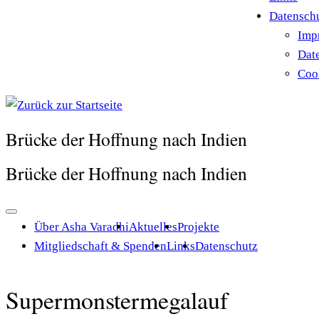
Datensch
Imp
Dat
Cook
Brücke der Hoffnung nach Indien
Brücke der Hoffnung nach Indien
Über Asha Varadhi
Aktuelles
Projekte
Mitgliedschaft & Spenden
Links
Datenschutz
Supermonstermegalauf