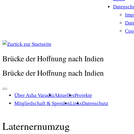
Datensch
Imp
Dat
Cook
Brücke der Hoffnung nach Indien
Brücke der Hoffnung nach Indien
Über Asha Varadhi
Aktuelles
Projekte
Mitgliedschaft & Spenden
Links
Datenschutz
Laternernumzug